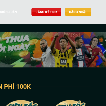
ĐĂNG KÝ +88K
ĐĂNG NHẬP
HƯỚNG DẪN
N PHÍ 100K