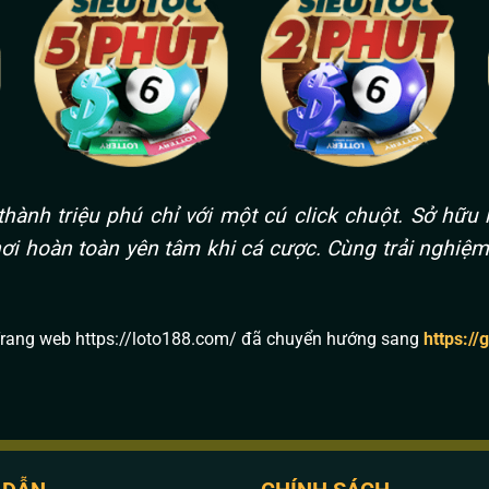
hành triệu phú chỉ với một cú click chuột. Sở hữu 
i hoàn toàn yên tâm khi cá cược. Cùng trải nghiệm n
rang web https://loto188.com/ đã chuyển hướng sang
https://