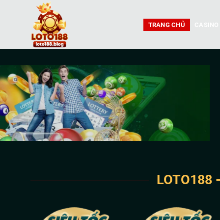
Chuyển
đến
TRANG CHỦ
CASINO
nội
dung
LOTO188 -