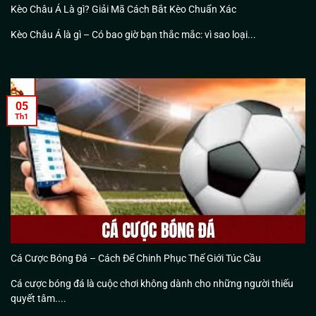
Kèo Châu Á Là gì? Giải Mã Cách Bắt Kèo Chuẩn Xác
Kèo Châu Á là gì – Có bao giờ bạn thắc mắc: vì sao loại...
05
Th1
Cá Cược Bóng Đá – Cách Để Chinh Phục Thế Giới Túc Cầu
Cá cược bóng đá là cuộc chơi không dành cho những người thiếu
quyết tâm....