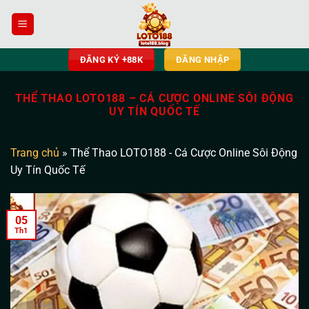
Chuyển
đến
nội
dung
ĐĂNG KÝ +88K
ĐĂNG NHẬP
THỂ THAO LOTO188 – CÁ CƯỢC ONLINE SÔI ĐỘNG
UY TÍN QUỐC TẾ
Trang chủ
»
Thể Thao LOTO188 - Cá Cược Online Sôi Động
Uy Tín Quốc Tế
05
Th1