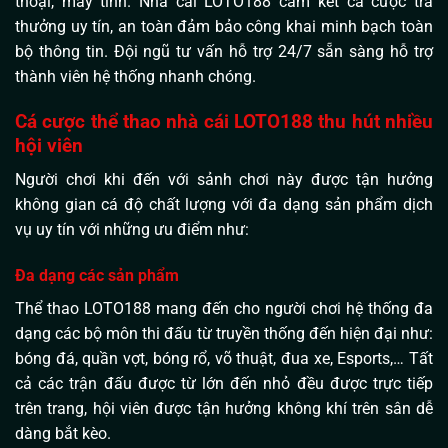
thoại, máy tính. Nhà cái LOTO188 cam kết cá cược trả
thưởng uy tín, an toàn đảm bảo công khai minh bạch toàn
bộ thông tin. Đội ngũ tư vấn hỗ trợ 24/7 sẵn sàng hỗ trợ
thành viên hệ thống nhanh chóng.
Cá cược thể thao nhà cái LOTO188 thu hút nhiều
hội viên
Người chơi khi đến với sảnh chơi này được tận hưởng
không gian cá độ chất lượng với đa dạng sản phẩm dịch
vụ uy tín với những ưu điểm như:
Đa dạng các sản phẩm
Thể thao LOTO188 mang đến cho người chơi hệ thống đa
dạng các bộ môn thi đấu từ truyền thống đến hiện đại như:
bóng đá, quần vợt, bóng rổ, võ thuật, đua xe, Esports,… Tất
cả các trận đấu được từ lớn đến nhỏ đều được trực tiếp
trên trang, hội viên được tận hưởng không khí trên sân dễ
dàng bắt kèo.