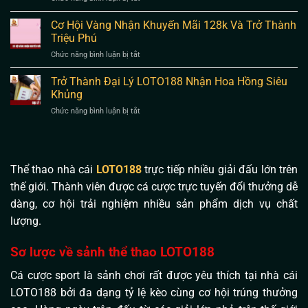
Nay
Xsmb
Gift
–
Chính
Code
Cơ Hội Vàng Nhận Khuyến Mãi 128k Và Trở Thành
Kinh
Xác
Loto188
Nghiệm
Triệu Phú
2024
Soi
Chức năng bình luận bị tắt
ở
Miễn
Lô
Cơ
Phí,
Đẹp
Hội
Trở Thành Đại Lý LOTO188 Nhận Hoa Hồng Siêu
Nhận
Từ
Vàng
Ngay
Khủng
Cao
Nhận
Quà
Thủ
Chức năng bình luận bị tắt
ở
Khuyến
Khủng
Trở
Mãi
Thành
128k
Đại
Và
Lý
Trở
Thể thao nhà cái
LOTO188
trực tiếp nhiều giải đấu lớn trên
LOTO188
Thành
Nhận
Triệu
thế giới. Thành viên được cá cược trực tuyến đổi thưởng dễ
Hoa
Phú
dàng, cơ hội trải nghiệm nhiều sản phẩm dịch vụ chất
Hồng
Siêu
lượng.
Khủng
Sơ lược về sảnh thể thao LOTO188
Cá cược sport là sảnh chơi rất được yêu thích tại nhà cái
LOTO188 bởi đa dạng tỷ lệ kèo cùng cơ hội trúng thưởng