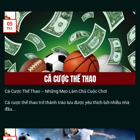
05
Th1
Cá Cược Thể Thao – Những Mẹo Làm Chủ Cuộc Chơi
Cá cược thể thao trở thành trào lưu được yêu thích bởi nhiều nhà
đầu...