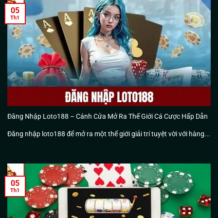
05
Th1
Đăng Nhập Loto188 – Cánh Cửa Mở Ra Thế Giới Cá Cược Hấp Dẫn
Đăng nhập loto188 để mở ra một thế giới giải trí tuyệt vời với hàng...
05
Th1