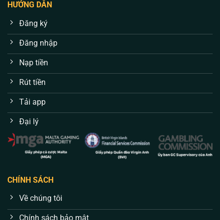
HƯỚNG DẪN
Đăng ký
Đăng nhập
Nạp tiền
Rút tiền
Tải app
Đại lý
CHÍNH SÁCH
Về chúng tôi
Chính sách bảo mật