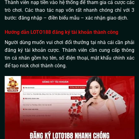
Thành viên nạp tiền vào hệ thống để tham gia cá cược các
trò chơi. Các thao tác nạp vốn rất nhanh chóng chỉ với 3
bước: đăng nhập – điền biểu mẫu – xác nhận giao dịch.
Hướng dẫn LOTO188 đăng ký tài khoản thành công
Người dùng muốn vui chơi đổi thưởng tại nhà cái cần phải
đăng ký tài khoản cược. Thành viên cần cung cấp thông
tin cá nhân gồm họ tên, số điện thoại, mật khẩu chính xác
để tạo nick chơi thành công.