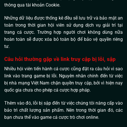
thông qua tài khoản Cookie.
Những dữ liệu được thống kê đều sẽ lưu trữ và bảo mật an
toàn trong thời gian hội viên sử dụng dịch vụ giải trí tại
trang cá cược. Trường hợp người chơi không dùng nữa
hoàn toàn sẽ được xóa bỏ toàn bộ để bảo vệ quyền riêng
tư.
Câu hỏi thường gặp về link truy cập bị lỗi, sập
Nhiều hội viên tiến hành cá cược cũng đặt ra câu hỏi vì sao
link vào trang game bị lỗi. Nguyên nhân chính đến từ việc
bị nhà mạng Việt Nam chặn quyền truy cập, bởi vì hiện nay
quốc gia chưa cho phép cá cược hợp pháp.
Thêm vào đó, lỗi bị sập đến từ việc chúng tôi nâng cấp vào
bảo trì chất lượng sản phẩm. Nên trong thời gian đó, các
bạn chưa thể vào game cá cược trò chơi online.