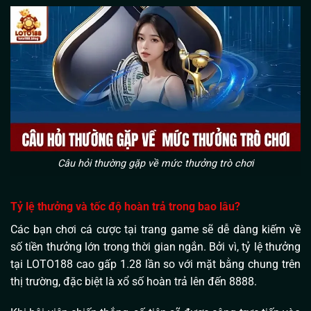
Câu hỏi thường gặp về mức thưởng trò chơi
Tỷ lệ thưởng và tốc độ hoàn trả trong bao lâu?
Các bạn chơi cá cược tại trang game sẽ dễ dàng kiếm về
số tiền thưởng lớn trong thời gian ngắn. Bởi vì, tỷ lệ thưởng
tại LOTO188 cao gấp 1.28 lần so với mặt bằng chung trên
thị trường, đặc biệt là xổ số hoàn trả lên đến 8888.