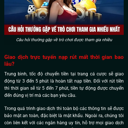
Câu hỏi thường gặp về trò chơi được tham gia nhiều
Giao dịch trực tuyến nạp rút mất thời gian bao
lâu?
Trung bình, tốc độ chuyển tiền tại trang cá cược sẽ giao
động từ 3 đến 5 phút là hoàn tất nạp tiền. Đối với rút tiền
thì thời gian sẽ từ 5 đến 7 phút, tiền tự động được chuyển
đến đúng vị trí mà các bạn yêu cầu.
Trong quá trình giao dịch thì toàn bộ các thông tin sẽ được
bảo mật an toàn, đặc biệt là mật khẩu. Ngoài ra, chúng tôi
còn liên kết với các ngân hàng uy tín, hỗ trợ mọi giao dịch