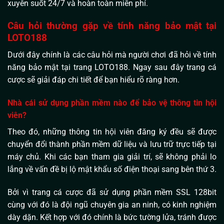
xuyên suốt 24/7 và hoàn toàn miễn phí.
Câu hỏi thường gặp về tính năng bảo mật tại
LOTO188
Dưới đây chính là các câu hỏi mà người chơi đã hỏi về tính
năng bảo mật tại trang LOTO188. Ngay sau đây trang cá
cược sẽ giải đáp chi tiết để bạn hiểu rõ ràng hơn.
Nhà cái sử dụng phần mềm nào để bảo vệ thông tin hội
viên?
Theo đó, những thông tin hội viên đăng ký đều sẽ được
chuyển đổi thành phần mềm dữ liệu và lưu trữ trực tiếp tại
máy chủ. Khi các bạn tham gia giải trí, sẽ không phải lo
lắng về vấn đề bị lộ mật khẩu số điện thoại sang bên thứ 3.
Bởi vì trang cá cược đã sử dụng phần mềm SSL 128bit
cùng với đó là đội ngũ chuyên gia an ninh, có kinh nghiệm
dày dặn. Kết hợp với đó chính là bức tường lửa, tránh được