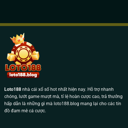
Loto188
nhà cái xổ số hot nhất hiện nay. Hỗ trợ nhanh
chóng, lướt game mượt mà, tỉ lệ hoàn cược cao, trả thưởng
hấp dẫn là những gì mà loto188.blog mang lại cho các tín
đồ đam mê cá cược.