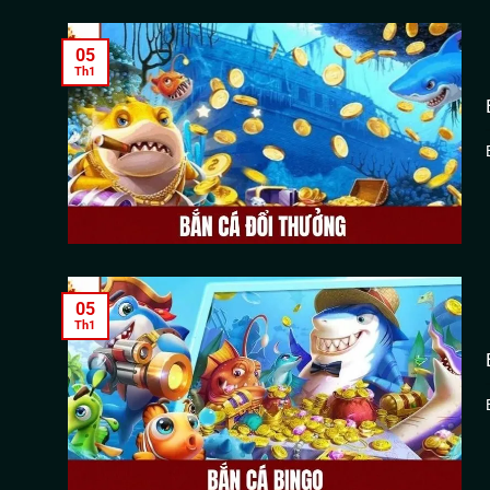
05
Th1
05
Th1