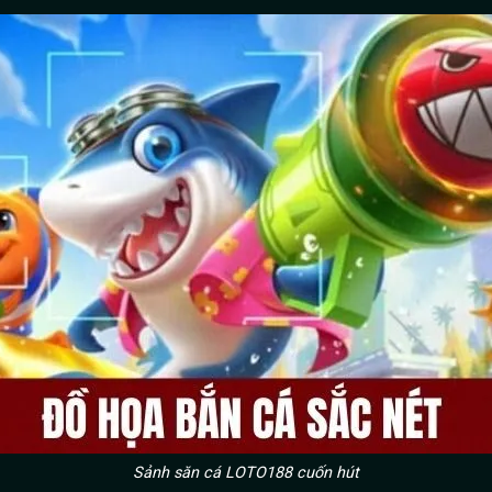
Sảnh săn cá LOTO188 cuốn hút