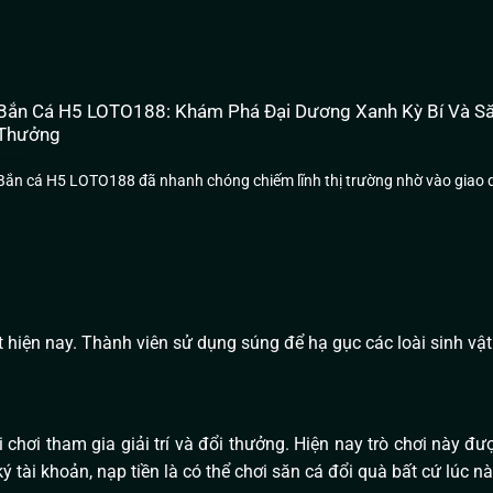
Bắn Cá H5 LOTO188: Khám Phá Đại Dương Xanh Kỳ Bí Và S
Thưởng
Bắn cá H5 LOTO188 đã nhanh chóng chiếm lĩnh thị trường nhờ vào giao d
t hiện nay. Thành viên sử dụng súng để hạ gục các loài sinh vật
chơi tham gia giải trí và đổi thưởng. Hiện nay trò chơi này đư
ý tài khoản, nạp tiền là có thể chơi săn cá đổi quà bất cứ lúc nà