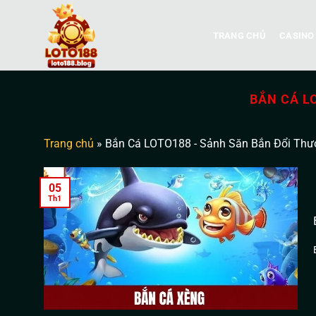
Chuyển
đến
TRANG CHỦ
CASINO
nội
dung
BẮN CÁ L
Trang chủ
»
Bắn Cá LOTO188 - Sảnh Săn Bắn Đổi Th
05
Th1