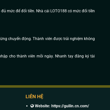
eo đủ mức để đổi tiền. Nhà cái LOTO188 có mức đổi tiền
g từng chuyển động. Thành viên được trải nghiệm không
nhập cho thành viên mỗi ngày. Nhanh tay đăng ký tài
LIÊN HỆ
Website:
https://guilin.cn.com/