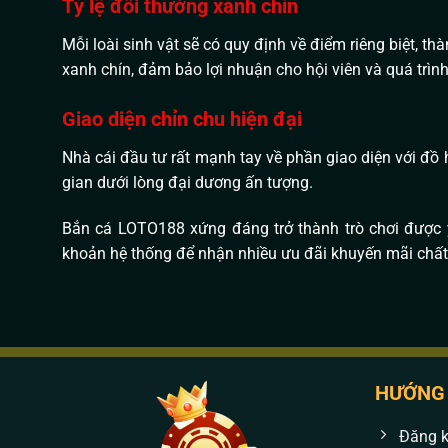
Tỷ lệ đổi thưởng xanh chín
Mỗi loài sinh vật sẽ có quy định về điểm riêng biệt, 
xanh chín, đảm bảo lợi nhuận cho hội viên và quá trình
Giao diện chỉn chu hiện đại
Nhà cái đầu tư rất mạnh tay về phần giao diện với đồ
gian dưới lòng đại dương ấn tượng.
Bắn cá LOTO188 xứng đáng trở thành trò chơi được y
khoản hệ thống để nhận nhiều ưu đãi khuyến mãi chất
HƯỚNG
Đăng 