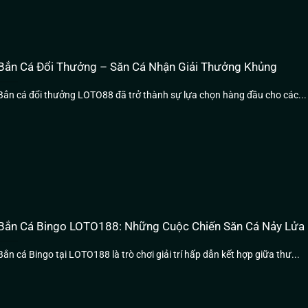
Bắn Cá Đổi Thưởng – Săn Cá Nhận Giải Thưởng Khủng
Bắn cá đổi thưởng LOTO88 đã trở thành sự lựa chọn hàng đầu cho các...
Bắn Cá Bingo LOTO188: Những Cuộc Chiến Săn Cá Nảy Lửa
Bắn cá Bingo tại LOTO188 là trò chơi giải trí hấp dẫn kết hợp giữa thư...