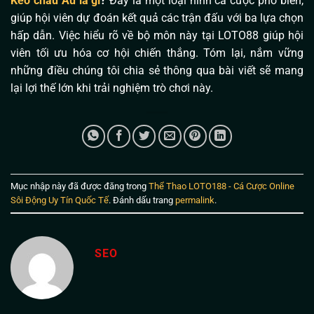
Kèo châu Âu là gì
?
Đây là một loại hình cá cược phổ biến,
giúp hội viên dự đoán kết quả các trận đấu với ba lựa chọn
hấp dẫn. Việc hiểu rõ về bộ môn này tại LOTO88 giúp hội
viên tối ưu hóa cơ hội chiến thắng. Tóm lại, nắm vững
những điều chúng tôi chia sẻ thông qua bài viết sẽ mang
lại lợi thế lớn khi trải nghiệm trò chơi này.
Mục nhập này đã được đăng trong
Thể Thao LOTO188 - Cá Cược Online
Sôi Động Uy Tín Quốc Tế
. Đánh dấu trang
permalink
.
SEO