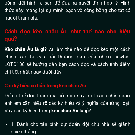
bóng, đội hình ra sân để đưa ra quyết định hợp lý. Hình
thức này mang lại sự minh bạch và công bằng cho tất cả
người tham gia.
Cách đọc kèo châu Âu như thế nào cho hiệu
quả?
Kèo châu Âu là gì?
và làm thế nào để đọc kèo một cách
chính xác là câu hỏi thường gặp của nhiều newbie.
LOTO188 sẽ hướng dẫn bạn cách đọc và cách tính điểm
chi tiết nhất ngay dưới đây:
Các ký hiệu cơ bản trong kèo châu Âu
Để có thể đọc tham gia bộ môn này một cách chính xác,
anh em cần hiểu rõ các ký hiệu và ý nghĩa của từng loại.
Vây các ký hiệu trong
kèo châu Âu là gì?
1: Dành cho tân binh dự đoán đội chủ nhà sẽ giành
chiến thắng.