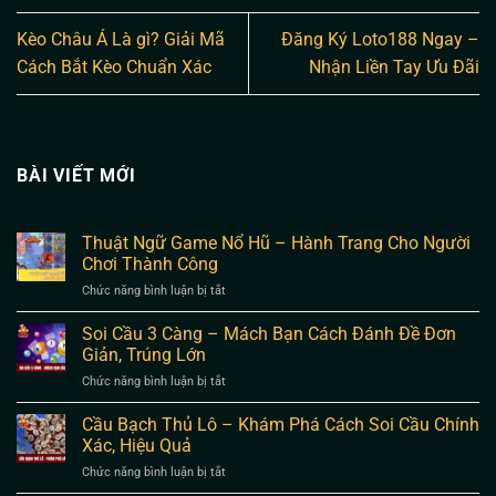
Kèo Châu Á Là gì? Giải Mã
Đăng Ký Loto188 Ngay –
Cách Bắt Kèo Chuẩn Xác
Nhận Liền Tay Ưu Đãi
BÀI VIẾT MỚI
Thuật Ngữ Game Nổ Hũ – Hành Trang Cho Người
Chơi Thành Công
Chức năng bình luận bị tắt
ở
Thuật
Ngữ
Soi Cầu 3 Càng – Mách Bạn Cách Đánh Đề Đơn
Game
Giản, Trúng Lớn
Nổ
Chức năng bình luận bị tắt
ở
Hũ
Soi
–
Cầu
Cầu Bạch Thủ Lô – Khám Phá Cách Soi Cầu Chính
Hành
3
Trang
Xác, Hiệu Quả
Càng
Cho
Chức năng bình luận bị tắt
ở
–
Người
Cầu
Mách