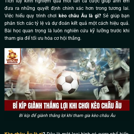
Tích lũy kinh nghiệm qua mỗi lần cá cược giúp anh em
đưa ra những quyết định chính xác hơn trong tương lai.
Việc hiểu quy trình chơi
kèo châu Âu là gì?
Sẻ giúp bạn
phân tích các tỷ lệ và dự đoán kết quả một cách hiệu quả.
Bài học quan trọng là luôn nghiên cứu kỹ lưỡng trước khi
tham gia để tối ưu hóa cơ hội thắng.
Bí kíp để giành thắng lợi khi tham gia kèo châu Âu