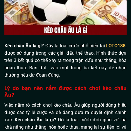
Kèo châu Âu là gì?
Đây là loại cược phổ biến tại
LOTO188,
được sử dụng trong các giải đấu thể thao. Hình thức dựa
trên 3 kết quả có thể xảy ra trong trận đấu như thắng, hòa
hoặc thua. Bạn đặt vào một trong ba kết này để nhận
thưởng nếu dự đoán đúng.
Lý do bạn nên nắm được cách chơi kèo châu
Âu?
Việc nắm rõ cách chơi kèo châu Âu giúp người dùng hiểu
được các tỷ lệ cược và dễ dàng đưa ra quyết định chính
xác.
Kèo châu Âu là gì?
Đó là loại cược đơn giản với ba
khả năng như thắng, hòa hoặc thua, mang lại sự tiện lợi và