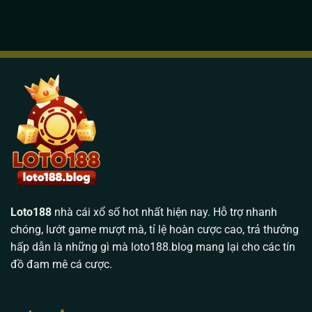
Lý
Trở
LOTO188
Thành
Nhận
Triệu
Hoa
Phú
Hồng
Siêu
Khủng
Loto188
nhà cái xổ số hot nhất hiện nay. Hỗ trợ nhanh
chóng, lướt game mượt mà, tỉ lệ hoàn cược cao, trả thưởng
hấp dẫn là những gì mà loto188.blog mang lại cho các tín
đồ đam mê cá cược.