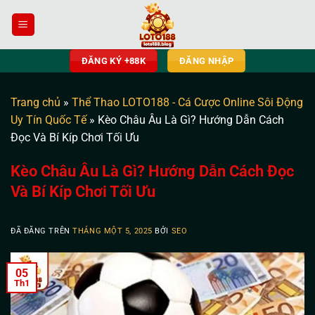
Chuyển
đến
nội
dung
ĐĂNG KÝ +88K
ĐĂNG NHẬP
Trang chủ
»
Thể Thao LOTO188 - Cá Cược Online Sôi Động
Uy Tín Quốc Tế
»
Kèo Châu Âu Là Gì? Hướng Dẫn Cách
Đọc Và Bí Kíp Chơi Tối Ưu
Kèo Châu Âu Là Gì? Hướng Dẫn Cách Đọc
Và Bí Kíp Chơi Tối Ưu
ĐÃ ĐĂNG TRÊN
THÁNG MỘT 5, 2025
BỞI
SEO
05
Th1