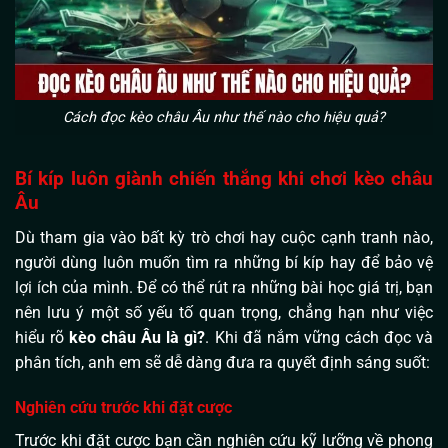
Cách đọc kèo châu Âu như thế nào cho hiệu quả?
Bí kíp luôn giành chiến thắng khi chơi kèo châu
Âu
Dù tham gia vào bất kỳ trò chơi hay cuộc cạnh tranh nào,
người dùng luôn muốn tìm ra những bí kíp hay để bảo vệ
lợi ích của mình. Để có thể rút ra những bài học giá trị, bạn
nên lưu ý một số yếu tố quan trọng, chẳng hạn như việc
hiểu rõ
kèo châu Âu là gì?
. Khi đã nắm vững cách đọc và
phân tích, anh em sẽ dễ dàng đưa ra quyết định sáng suốt:
Nghiên cứu trước khi đặt cược
Trước khi đặt cược bạn cần nghiên cứu kỹ lưỡng về phong